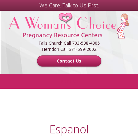
We Care. Talk to Us First.
A
Woman's
Choice
Center
Falls Church Call 703-538-4305
Herndon Call 571-599-2002
Contact Us
Menu
HOME
FREE SERVICES
Espanol
FOR MEN