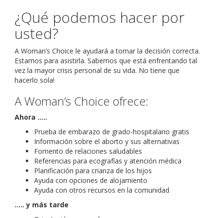
ESPANOL
¿Qué podemos hacer por
usted?
CONTACT US
A Woman’s Choice le ayudará a tomar la decisión correcta.
Estamos para asistirla. Sabemos que está enfrentando tal
DONATE
vez la mayor crisis personal de su vida. No tiene que
hacerlo sola!
DONATE ONLINE TODAY
A Woman’s Choice ofrece:
AFL DINNER
Ahora …..
Prueba de embarazo de grado-hospitalario gratis
Información sobre el aborto y sus alternativas
Fomento de relaciones saludables
Referencias para ecografías y atención médica
Planificación para crianza de los hijos
Ayuda con opciones de alojamiento
Ayuda con otros recursos en la comunidad
….. y más tarde